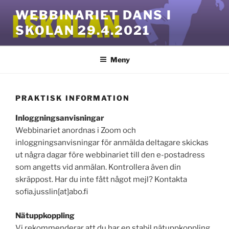
Hoppa
WEBBINARIET DANS I
till
SKOLAN 29.4.2021
innehåll
Meny
PRAKTISK INFORMATION
Inloggningsanvisningar
Webbinariet anordnas i Zoom och
inloggningsanvisningar för anmälda deltagare skickas
ut några dagar före webbinariet till den e-postadress
som angetts vid anmälan. Kontrollera även din
skräppost. Har du inte fått något mejl? Kontakta
sofia.jusslin[at]abo.fi
Nätuppkoppling
Vi rekommenderar att du har en stabil nätuppkoppling,