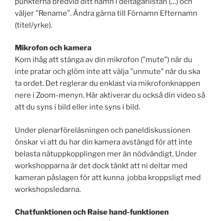
punkterna bredvid ditt namn i deltagarlistan (…) och
väljer ”Rename”. Ändra gärna till Förnamn Efternamn
(titel/yrke).
Mikrofon och kamera
Kom ihåg att stänga av din mikrofon (”mute”) när du
inte pratar och glöm inte att välja ”unmute” när du ska
ta ordet. Det reglerar du enklast via mikrofonknappen
nere i Zoom-menyn. Här aktiverar du också din video så
att du syns i bild eller inte syns i bild.
Under plenarföreläsningen och paneldiskussionen
önskar vi att du har din kamera avstängd för att inte
belasta nätuppkopplingen mer än nödvändigt. Under
workshopparna är det dock tänkt att ni deltar med
kameran påslagen för att kunna jobba kroppsligt med
workshopsledarna.
Chatfunktionen och Raise hand-funktionen