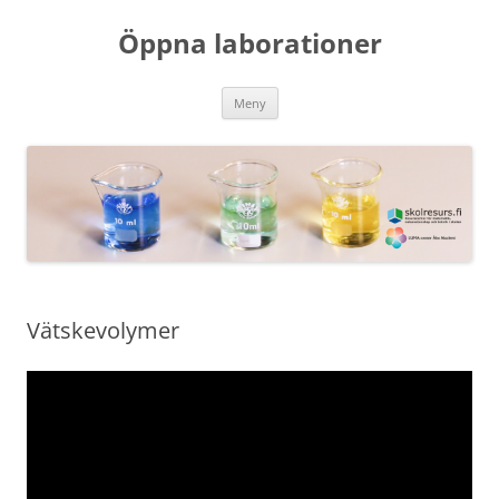
Hoppa
till
Öppna laborationer
innehåll
Meny
Vätskevolymer