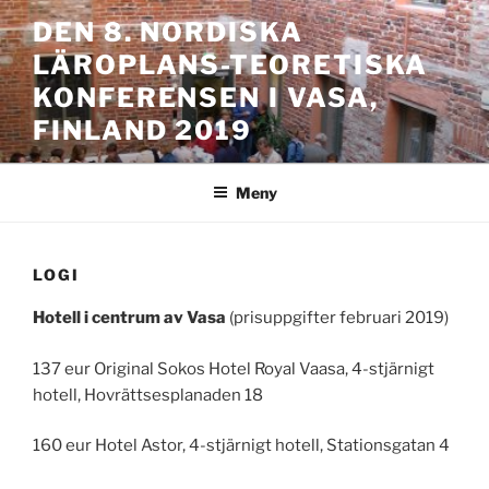
Hoppa
DEN 8. NORDISKA
till
LÄROPLANS-TEORETISKA
innehåll
KONFERENSEN I VASA,
FINLAND 2019
Meny
LOGI
Hotell i centrum av Vasa
(prisuppgifter februari 2019)
137 eur Original Sokos Hotel Royal Vaasa, 4-stjärnigt
hotell, Hovrättsesplanaden 18
160 eur Hotel Astor, 4-stjärnigt hotell, Stationsgatan 4